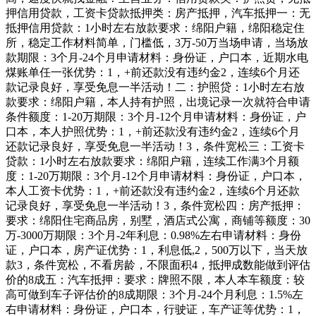
押信用贷款，工资卡贷款抵押类：房产抵押，汽车抵押一：无
抵押信用贷款：1小时左右放款要求：绵阳户籍，绵阳稳定住
所，稳定工作材料简单，门槛低，3万-50万当场申请，当场放
款期限：3个月-24个月申请材料：身份证，户口本，近期水电
煤账单任一张优势：1，+前还款没有违约金2，连续6个月还
款记录良好，享受免息一半活动！二：护照贷：1小时左右放
款要求：绵阳户籍，本人持有护照，出境记录一次就符合申请
条件额度：1-20万期限：3个月-12个月申请材料：身份证，户
口本，本人护照优势：1，+前还款没有违约金2，连续6个月
还款记录良好，享受免息一半活动！3，条件宽松三：工资卡
贷款：1小时左右放款要求：绵阳户籍，连续工作满3个月额
度：1-20万期限：3个月-12个月申请材料：身份证，户口本，
本人工资卡优势：1，+前还款没有违约金2，连续6个月还款
记录良好，享受免息一半活动！3，条件宽松四：房产抵押：
要求：绵阳住宅商品房，别墅，酒店式公寓，商铺等额度：30
万-3000万期限：3个月-2年利息：0.98%左右申请材料：身份
证，户口本，房产证优势：1，利息低,2，500万以下，当天放
款3，条件宽松，不看房龄，不限面积4，抵押成数能做到评估
价的8成五：汽车抵押：要求：牌照不限，本人本车额度：较
高可做到车子评估价的8成期限：3个月-24个月利息：1.5%左
右申请材料：身份证，户口本，行驶证，车产证等优势：1，