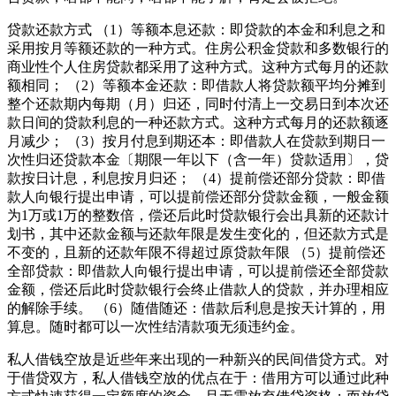
贷款还款方式 （1）等额本息还款：即贷款的本金和利息之和
采用按月等额还款的一种方式。住房公积金贷款和多数银行的
商业性个人住房贷款都采用了这种方式。这种方式每月的还款
额相同； （2）等额本金还款：即借款人将贷款额平均分摊到
整个还款期内每期（月）归还，同时付清上一交易日到本次还
款日间的贷款利息的一种还款方式。这种方式每月的还款额逐
月减少； （3）按月付息到期还本：即借款人在贷款到期日一
次性归还贷款本金〔期限一年以下（含一年）贷款适用〕，贷
款按日计息，利息按月归还； （4）提前偿还部分贷款：即借
款人向银行提出申请，可以提前偿还部分贷款金额，一般金额
为1万或1万的整数倍，偿还后此时贷款银行会出具新的还款计
划书，其中还款金额与还款年限是发生变化的，但还款方式是
不变的，且新的还款年限不得超过原贷款年限 （5）提前偿还
全部贷款：即借款人向银行提出申请，可以提前偿还全部贷款
金额，偿还后此时贷款银行会终止借款人的贷款，并办理相应
的解除手续。 （6）随借随还：借款后利息是按天计算的，用
算息。随时都可以一次性结清款项无须违约金。
私人借钱空放是近些年来出现的一种新兴的民间借贷方式。对
于借贷双方，私人借钱空放的优点在于：借用方可以通过此种